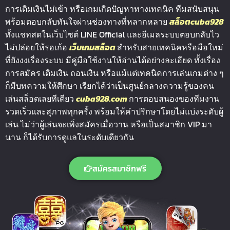
การเติมเงินไม่เข้า หรือเกมเกิดปัญหาทางเทคนิค ทีมสนับสนุน
พร้อมตอบกลับทันใจผ่านช่องทางที่หลากหลาย
สล็อต
cuba928
ทั้งแชทสดในเว็บไซต์ LINE Official และอีเมลระบบตอบกลับไว
ไม่ปล่อยให้รอเก้อ
เว็บเกมสล็อต
สำหรับสายเทคนิคหรือมือใหม่
ที่ยังงงเรื่องระบบ มีคู่มือใช้งานให้อ่านได้อย่างละเอียด ทั้งเรื่อง
การสมัคร เติมเงิน ถอนเงิน หรือแม้แต่เทคนิคการเล่นเกมต่าง ๆ
ก็มีบทความให้ศึกษา เรียกได้ว่าเป็นศูนย์กลางความรู้ของคน
เล่นสล็อตเลยทีเดียว
cuba
928.
com
การตอบสนองของทีมงาน
รวดเร็วและสุภาพทุกครั้ง พร้อมให้คำปรึกษาโดยไม่แบ่งระดับผู้
เล่น ไม่ว่าผู้เล่นจะเพิ่งสมัครเมื่อวาน หรือเป็นสมาชิก VIP มา
นาน ก็ได้รับการดูแลในระดับเดียวกัน
สมัครสมาชิกฟรี