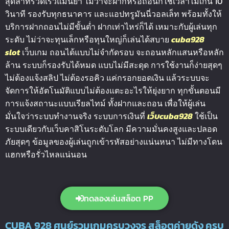
สุดล้ำที่รวดเร็วแม่นยำ ไม่ว่าจะฝากหรือถอนก็ใช้เวลาไม่เกิน 10
วินาที รองรับทุกธนาคาร และแอปทรูมันนี่วอลเล็ท พร้อมทั้งให้
บริการฝากถอนไม่มีขั้นต่ำ ฝากเท่าไหร่ก็ได้ เหมาะกับผู้เล่นทุก
ระดับ ไม่ว่าจะทุนเล็กหรือทุนใหญ่ก็เล่นได้สบาย
cuba928
slot
เว็บเกม ถอนได้แบบไม่จำกัดรอบ จะถอนหลักแสนหรือหลัก
ล้าน ระบบก็รองรับได้หมด แบบไม่มีสะดุด การใช้งานก็ง่ายสุดๆ
ไม่ต้องแจ้งสลิป ไม่ต้องรอคิว แค่กรอกยอดเงิน แล้วระบบจะ
จัดการให้อัตโนมัติแบบไม่ต้องแตะอะไรให้ยุ่งยาก ทุกขั้นตอนมี
การแจ้งสถานะแบบเรียลไทม์ ทั้งฝากและถอน เพื่อให้ผู้เล่น
มั่นใจว่าระบบทำงานจริง ระบบการเงินที่
เว็บcuba928
ใช้เป็น
ระบบเดียวกับเว็บคาสิโนระดับโลก มีความมั่นคงสูงและปลอด
ภัยสุดๆ ข้อมูลของผู้เล่นถูกเข้ารหัสอย่างแน่นหนา ไม่มีทางโดน
แฮกหรือรั่วไหลแน่นอน
ทดลองเล่นสล็อต PP
CUBA 928 ศูนย์รวมเกมครบวงจร สล็อตค่ายดัง ครบ