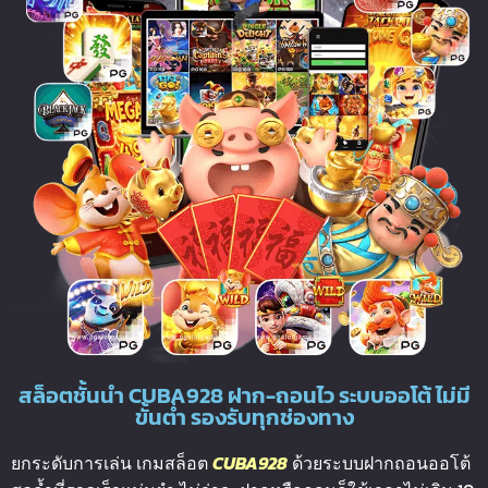
สล็อตชั้นนำ CUBA928 ฝาก-ถอนไว ระบบออโต้ ไม่มี
ขั้นต่ำ รองรับทุกช่องทาง
ยกระดับการเล่น เกมสล็อต
CUBA928
ด้วยระบบฝากถอนออโต้