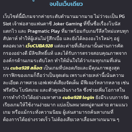
จบในเว็บเดียว
เว็บไซต์นี้มีเกมจากค่ายระดับตำนานมากมาย ไม่ว่าจะเป็น PG
Slot เจ้าพ่อสายแฟนตาซี Joker Gaming ที่ขึ้นชื่อเรื่องโบนัส
แตกไว และ Pragmatic Play ที่มาพร้อมกับเกมรีลีสใหม่แทบทุก
สัปดาห์ ทำให้ผู้เล่นไม่รู้สึกเบื่อ และยังได้ลองอะไรใหม่ๆ อยู่
ตลอดเวลา
เว็บCUBA928
แต่ละค่ายที่เลือกมานั้นผ่านการคัด
กรองอย่างดี มีลิขสิทธิ์แท้ และได้รับการตรวจสอบคุณภาพจาก
องค์กรด้านเกมระดับโลก ทำให้มั่นใจได้ว่าเกมทุกเกมที่เล่น
บน
cuba928 สล็อต
เป็นเกมที่ปลอดภัยและมีคุณภาพสูงสุด
กราฟิกของเกมก็ถือว่าเป็นจุดเด่น เพราะค่ายเหล่านี้เน้นความ
ละเอียด ภาพสวย เอฟเฟกต์เสียงจัดเต็ม มีฟีเจอร์หลากหลาย เช่น
ฟรีสปิน โบนัสเกม และตัวคูณเงินรางวัล ซึ่งช่วยเพิ่มโอกาสใน
การทำกำไรได้อย่างมหาศาล
cuba928 login
ยังมีระบบการจัด
เรียงเกมให้ใช้งานง่ายมาก แบ่งเป็นหมวดหมู่ตามค่าย ตามแนว
เกม หรือแม้กระทั่งความนิยม ผู้เล่นสามารถค้นหาเกมที่
ต้องการได้อย่างรวดเร็ว ไม่ต้องเสียเวลาเลื่อนหาเกมนาน ๆ