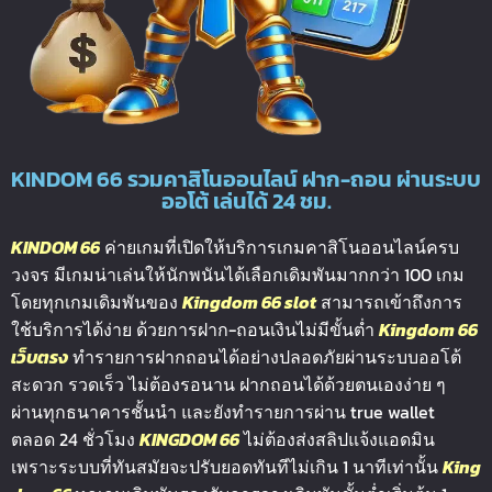
KINDOM 66 รวมคาสิโนออนไลน์ ฝาก-ถอน ผ่านระบบ
ออโต้ เล่นได้ 24 ชม.
KINDOM 66
ค่ายเกมที่เปิดให้บริการเกมคาสิโนออนไลน์ครบ
วงจร มีเกมน่าเล่นให้นักพนันได้เลือกเดิมพันมากกว่า 100 เกม
โดยทุกเกมเดิมพันของ
Kingdom 66 slot
สามารถเข้าถึงการ
ใช้บริการได้ง่าย ด้วยการฝาก-ถอนเงินไม่มีขั้นต่ำ
Kingdom 66
เว็บตรง
ทำรายการฝากถอนได้อย่างปลอดภัยผ่านระบบออโต้
สะดวก รวดเร็ว ไม่ต้องรอนาน ฝากถอนได้ด้วยตนเองง่าย ๆ
ผ่านทุกธนาคารชั้นนำ และยังทำรายการผ่าน true wallet
ตลอด 24 ชั่วโมง
KINGDOM 66
ไม่ต้องส่งสลิปแจ้งแอดมิน
เพราะระบบที่ทันสมัยจะปรับยอดทันทีไม่เกิน 1 นาทีเท่านั้น
King