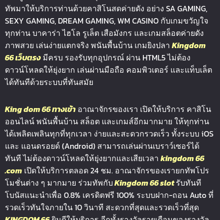
ทัพมาให้บริการท่านด้วยคาสิโนสดค่ายดัง อย่าง SA GAMING,
SEXY GAMING, DREAM GAMING, WM CASINO กับเกมขวัญใจ
ทุกท่าน บาคาร่า ไฮโล รูเล็ต เสือมังกร และเกมสล็อตค่ายดัง
ภาพสวย เล่นง่ายแตกจริง พนันพื้นบ้าน เกมยิงปลา
Kingdom
66 เว็บตรง
มีครบ รองรับทุกอุปกรณ์ ผ่าน HTML5 ไม่ต้อง
ดาวน์โหลดให้ยุ่งยาก เล่นผ่านมือถือ คอมพิวเตอร์ และแท็บเล็ต
ได้ทันทีด้วยระบบที่ทันสมัย
King dom 66 ทางเข้า
อาณาจักรของเรา เปิดให้บริการ คาสิโน
ออนไลน์ พนันพื้นบ้าน สล็อต และเกมส์อีกมากมาย ให้ทุกท่าน
ได้เพลิดเพลินทุกที่ทุกเวลา ง่ายและสะดวกรวดเร็ว ทั้งระบบ iOS
และ แอนดรอยด์ (Android) สามารถเล่นผ่านเบราว์เซอร์ได้
ทันที ไม่ต้องดาวน์โหลดให้ยุ่งยากและเสียเวลา
kingdom 66
.com
เปิดให้บริการตลอด 24 ชม. อาณาจักรของเรายกทัพโปร
โมชั่นต่าง ๆ มากมาย ร่วมทัพกับ
Kingdom 66 slot
รับทันที
โบนัสแนะนำเพื่อ 0.8% เครดิตฟรี 100% ระบบฝาก-ถอน Auto ที่
รวดเร็วทันใจภายใน 10 วินาที สะดวกที่สุดและรวดเร็วที่สุด
KINGDOM 66
ยินดีให้บริการ อีกทั้งรางวัลรายเดือนของรางวัล