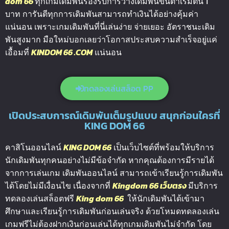
dom 66
ทุกเกมเดิมพันรองรับการวางเดิมพันขั้นต่ำเริ่มต้น 1
บาท การันตีทุกการเดิมพันสามารถทำเงินได้อย่างคุ้มค่า
แน่นอน เพราะเกมเดิมพันที่นี่เล่นง่าย จ่ายเยอะ อัตราชนะเดิม
พันสูงมาก มือใหม่บอกเลยว่าโอกาสประสบความสำเร็จอยู่แค่
เอื้อมที่
KINDOM 66 .COM
แน่นอน
ทดลองเล่นสล็อต PP
เปิดประสบการณ์เดิมพันเต็มรูปแบบ สนุกก่อนใครที่
KING DOM 66
คาสิโนออนไลน์
KING DOM 66
เป็นเว็บไซต์ที่พร้อมให้บริการ
นักเดิมพันทุกคนอย่างไม่มีข้อจำกัด หากคุณต้องการมีรายได้
จากการเล่นเกม เดิมพันออนไลน์ สามารถเข้าเรียนรู้การเดิมพัน
ได้โดยไม่มีเงื่อนไข เนื่องจากที่
Kingdom 66 เว็บตรง
มีบริการ
ทดลองเล่นสล็อตฟรี
King dom 66
ให้นักเดิมพันได้เข้ามา
ศึกษาและเรียนรู้การเดิมพันก่อนเล่นจริง ด้วยโหมดทดลองเล่น
เกมฟรีไม่ต้องฝากเงินก่อนเล่นได้ทุกเกมเดิมพันไม่จำกัด โดย