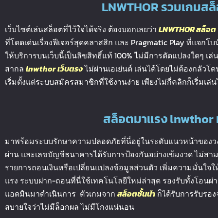
LNWTHOR รวมเกมสล็อตจา
เว็บไซต์เล่นสล็อตที่ไว้ใจได้จริง ต้องบอกเลยว่า
LNWTHOR สล็อต
ที่โดดเด่นเรื่องฟีเจอร์สุดคลาสสิก และ Pragmatic Play ที่แจกโ
ให้บริการบนเว็บนี้เป็นลิขสิทธิ์แท้ 100% ไม่มีการดัดแปลงใดๆ 
สากล
lnwthor
เว็บตรง
ไม่ผ่านเอเย่นต์ เล่นได้โดยไม่ต้องกลัวโ
เริ่มตั้งแต่ระบบสมัครสมาชิกที่ใช้งานง่าย เพียงไม่กี่คลิกก็เริ่ม
สล็อตมาแรง lnwthor ทา
มาพร้อมระบบรักษาความปลอดภัยที่นี่อยู่ในระดับแนวหน้าของ
ผ่าน และเลขบัญชีธนาคารได้รับการป้องกันอย่างเข้มงวด ไม่สา
รายการถอนเงินหรือเปลี่ยนแปลงข้อมูลส่วนตัว เพิ่มความมั่นใจให
แรง ระบบฝาก-ถอนที่นี่ใช้เทคโนโลยีใหม่ล่าสุด รองรับทั้งโอนผ่า
แอดมินมาดำเนินการ ตัวเกมจาก
สล็อตชั้นนำ
ก็ได้รับการรับร
สบายใจว่าไม่มีล็อกผล ไม่มีโกงแน่นอน