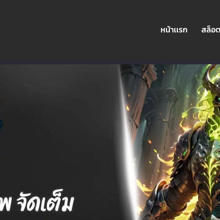
หน้าเเรก
สล็อ