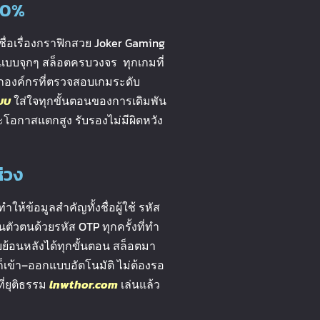
100%
นชื่อเรื่องกราฟิกสวย Joker Gaming
ันแบบจุกๆ สล็อตครบวงจร ทุกเกมที่
จากองค์กรที่ตรวจสอบเกมระดับ
ะบบ
ใส่ใจทุกขั้นตอนของการเดิมพัน
 และโอกาสแตกสูง รับรองไม่มีผิดหวัง
่วง
ให้ข้อมูลสำคัญทั้งชื่อผู้ใช้ รหัส
นตัวตนด้วยรหัส OTP ทุกครั้งที่ทำ
บย้อนหลังได้ทุกขั้นตอน สล็อตมา
ก็เข้า–ออกแบบอัตโนมัติ ไม่ต้องรอ
่ยุติธรรม
lnwthor.com
เล่นแล้ว