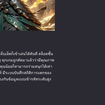
บเล็ตก็เข้าเล่นได้ทันที สล็อตชั้น
ม ๆ ทุกเกมถูกคัดมาแล้วว่ามีคุณภาพ
รือทุนน้อยก็สามารถร่วมสนุกได้เท่า
ปดาห์ มีระบบบันทึกสถิติการแตกของ
องกันข้อมูลแบบเข้ารหัสระดับสูง