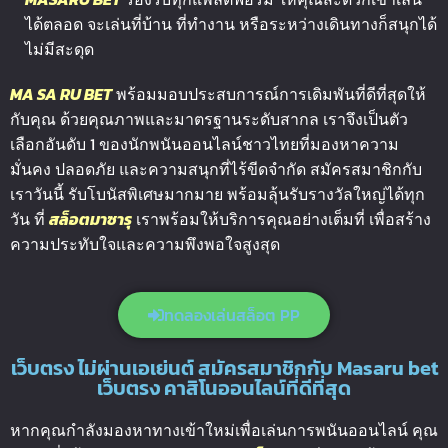
ได้ตลอด จะเล่นที่บ้าน ที่ทำงาน หรือระหว่างเดินทางก็สนุกได้
ไม่มีสะดุด
MA SA RU BET
พร้อมมอบประสบการณ์การเดิมพันที่ดีที่สุดให้
กับคุณ ด้วยคุณภาพและมาตรฐานระดับสากล เราจึงเป็นตัว
เลือกอันดับ 1 ของนักพนันออนไลน์ชาวไทยที่มองหาความ
มั่นคง ปลอดภัย และความสนุกที่ไร้ขีดจำกัด สมัครสมาชิกกับ
เราวันนี้ รับโบนัสพิเศษมากมาย พร้อมลุ้นรับรางวัลใหญ่ได้ทุก
วัน ที่
สล็อตมาซารุ
เราพร้อมให้บริการคุณอย่างเต็มที่ เพื่อสร้าง
ความประทับใจและความพึงพอใจสูงสุด
ทดลองเล่นสล็อต PP
เว็บตรง ไม่ผ่านเอเย่นต์ สมัครสมาชิกกับ Masaru bet
เว็บตรง คาสิโนออนไลน์ที่ดีที่สุด
หากคุณกำลังมองหาทางเข้าใหม่เพื่อเล่นการพนันออนไลน์ คุณ