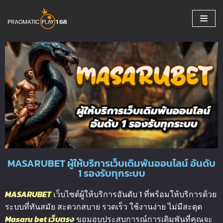
Skip
to
content
MASARUBET ผู้ให้บริการเว็บเดิมพันออนไลน์ อันดับ
1 รองรับทุกระบบ
MASARUBET
เว็บไซต์ผู้ให้บริการอันดับ 1 ที่พร้อมให้บริการด้วย
ระบบที่ทันสมัย สะดวกสบาย รวดเร็ว ใช้งานง่าย ไม่มีสะดุด
Masaru bet เว็บตรง
ขอมอบประสบการณ์การเดิมพันที่คุณจะ