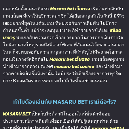
แตกหนักตั้งแต่นาทีแรก
Masaru bet เว็บตรง
เริ่มต้นทำเงินกับ
เกมสล็อต ที่เราให้บริการสมาชิก ได้เลือกสนุกกันในวันนี้ มีรีวิว
เยอะมากที่สุดในแต่ละเกม ที่พบเจอกับการเดิมพัน ไม่มีการ
กำหนดขั้นต่ำ แม้ว่าจะลงทุน 1 บาท ก็ทำรายการได้เลย
สล็อต
มาซารุ
พบเจอกับความรวดเร็วอย่างมาก ในการออกเงินรางวัล
โบนัสขนาดใหญ่รวมถึงฟีเจอร์พิเศษ ที่อัดแน่นไว้เยอะ เล่นเวลา
ไหน ก็จะพบเจอกับความสนุกสนาน ที่สำคัญไม่มีพลาดโอกาส
ถอนเงินรางวัลอีกต่อไป
Masaru bet เว็บตรง
เกมสล็อตทุกเกม
นำเข้ามาจากต่างประเทศ
masaru bet casino
และนำเข้ามา
จากค่ายลิขสิทธิ์แท้เท่านั้น ไม่มีประวัติเสียเรื่องของการทุจริต
การปรับลดอัตราการชนะ จะไม่มีเกิดขึ้นอย่างแน่นอน
ทำไมต้องเล่นกับ MASARU BET เรามีดีอะไร?
MASARU BET
เป็นเว็บไซต์คาสิโนออนไลน์ชั้นนำที่มอบ
ประสบการณ์การเดิมพันที่ยอดเยี่ยมให้กับผู้เล่นทุกท่าน ด้วย
ระบบที่ทันสมัย ปลอดภัย และเชื่อถือได้ ทำให้
masaru betทาง