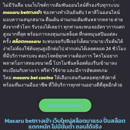
ไม่มีวันลืม บนเว็บไซต์การเดิมพันออนไลน์ที่รองรับทุกระบบ
masaru betทางเข้า
ช่องทางทำเงินอันดับ 1 คาสิโนออนไลน์
มอบความสนุกสนาน ตื่นเต้น ผ่านเกมเดิมพันหลากหลาย ค่าย
ดังจากทั่วโลก รับรองได้เลยว่า ทุกท่านจะพบเจออัตราการแตก
สูงมากที่สุด พร้อมการลงทุนเกมสล็อต ที่กดหมุนสปินแต่ละ
ครั้ง
สล็อตmasaru
จะพบเจอกับฟีเจอร์เด็ดมากมาย เริ่มต้นได้
ง่ายไม่ต้องใช้ต้นทุนสูงอีกต่อไป ฝากเล่นได้เลยตลอด 24 ชั่วโมง
ที่มีบริการครบจบ ตอบโจทย์ทุกความต้องการ ใครไม่อยาก
พลาดโอกาสทองขนาดนี้ โปรโมชั่นสล็อตต้องรีบเข้ามาลง
ทะเบียนกับทางเรา ฟรีค่าใช้จ่าย และมีการอัพเดทเกม
ใหม่
masaru bet casino
ให้เลือกเล่นกันตลอดทุกสัปดาห์
พร้อมทีมงานมืออาชีพ ที่ให้บริการทุกท่านอย่างดีที่สุดอีกด้วย
สมัครสมาชิกฟรี
Masaru betทางเข้า เว็บใหญ่สล็อตมาแรง ปั่นสล็อต
แตกหนัก ไม่มีขั้นต่ำ ถอนได้จริง