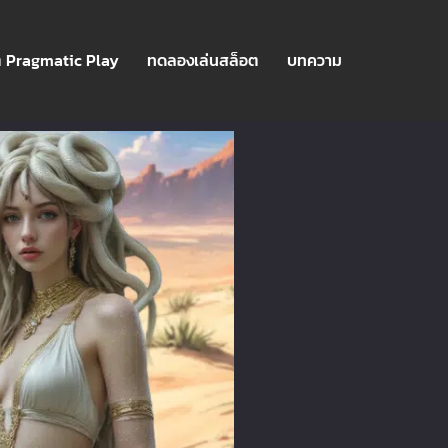
ต Pragmatic Play
ทดลองเล่นสล็อต
บทความ