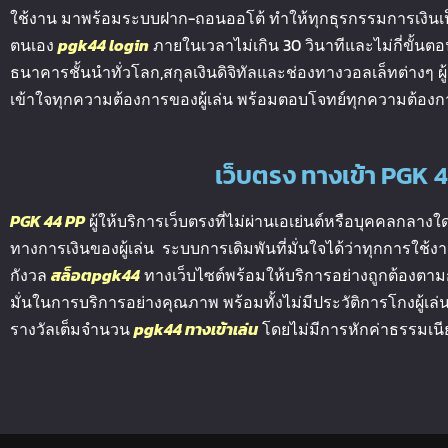
ใช้งาน มาพร้อมระบบฝาก-ถอนออโต้ ทำให้ทุกธุรกรรมการเงินเป
ตนเอง
pgk
44
login
ภายในเวลาไม่เกิน 30 วินาทีและไม่กี่ขั้นตอ
ธนาคารชั้นนำทั่วโลก,สกุลเงินดิจิทัลและช่องทางวอลเล็ทต่างๆ
เข้าใจทุกความต้องการของผู้เล่น พร้อมตอบโจทย์ทุกความต้องก
เว็บตรง ทางเข้า PGK 
PGK 44 PP
ผู้ให้บริการเว็บตรงที่ไม่ผ่านเอเย่นต์หรือบุคคลกล
ทางการเงินของผู้เล่น ระบบการเดิมพันที่มั่นใจได้ว่าทุกการใช้ง
กังวล
สล็อต
pgk
44
ทางเว็บไซต์พร้อมให้บริการอย่างถูกต้องต
มั่นในการบริการอย่างคุณภาพ พร้อมทั้งไม่มีประวัติการโกงผู้เล่
รางวัลเต็มจำนวน
pgk
44 ทางเข้าเล่น
โดยไม่มีการหักค่าธรรมเนีย