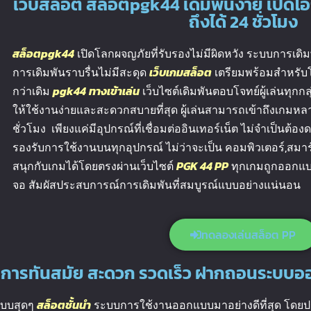
เว็บสล็อต สล็อตpgk44 เดิมพันง่าย เปิดโอกา
ถึงได้ 24 ชั่วโมง
สล็อต
pgk
44
เปิดโลกผจญภัยที่รับรองไม่มีผิดหวัง ระบบการเดิมพ
การเดิมพันราบรื่นไม่มีสะดุด
เว็บเกมสล็อต
เตรียมพร้อมสำหรับ
กว่าเดิม
pgk
44
ทางเข้าเล่น
เว็บไซต์เดิมพันตอบโจทย์ผู้เล่นทุก
ให้ใช้งานง่ายและสะดวกสบายที่สุด ผู้เล่นสามารถเข้าถึงเกม
ชั่วโมง เพียงแค่มีอุปกรณ์ที่เชื่อมต่ออินเทอร์เน็ต ไม่จำเป็นต้
รองรับการใช้งานบนทุกอุปกรณ์ ไม่ว่าจะเป็น คอมพิวเตอร์,สมาร
สนุกกับเกมได้โดยตรงผ่านเว็บไซต์
PGK 44 PP
ทุกเกมถูกออกแ
จอ สัมผัสประสบการณ์การเดิมพันที่สมบูรณ์แบบอย่างแน่นอน
ทดลองเล่นสล็อต PP
ิการทันสมัย สะดวก รวดเร็ว ฝากถอนระบบออ
แบบสุดๆ
สล็อตชั้นนำ
ระบบการใช้งานออกแบบมาอย่างดีที่สุด โดยป