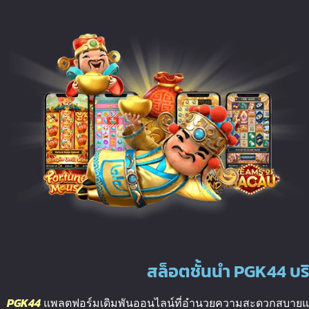
สล็อตชั้นนำ PGK44 บร
PGK44
แพลตฟอร์มเดิมพันออนไลน์ที่อำนวยความสะดวกสบาย