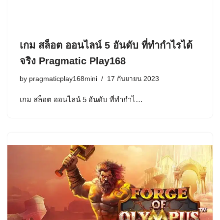
เกม สล็อต ออนไลน์ 5 อันดับ ที่ทำกำไรได้
จริง Pragmatic Play168
by
pragmaticplay168mini
17 กันยายน 2023
เกม สล็อต ออนไลน์ 5 อันดับ ที่ทำกำไ…