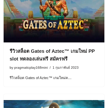
รีวิวสล็อต Gates of Aztec™ เกมใหม่ PP
slot ทดลองเล่นฟรี สมัครฟรี
by
pragmaticplay168mini
1 กุมภาพันธ์ 2023
รีวิวสล็อต Gates of Aztec™ เกมใหม่ค…