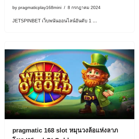
by
pragmaticplay168mini
8 กรกฎาคม 2024
JETSPINBET เว็บพนันออนไลน์อันดับ 1 …
pragmatic 168 slot หมุนวงล้อแห่งลาภ