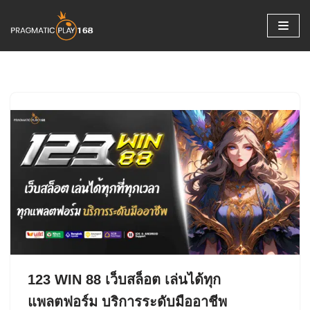
Skip
to
content
123 WIN 88 เว็บสล็อต เล่นได้ทุก
แพลตฟอร์ม บริการระดับมืออาชีพ