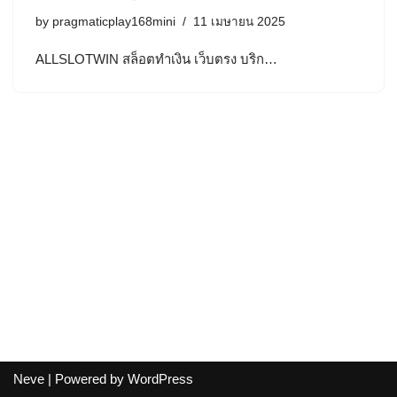
by
pragmaticplay168mini
11 เมษายน 2025
ALLSLOTWIN สล็อตทำเงิน เว็บตรง บริก…
Neve
| Powered by
WordPress