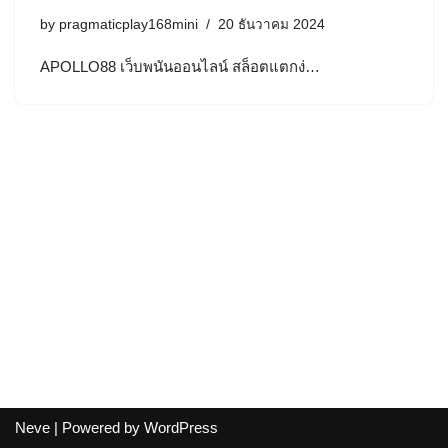
by
pragmaticplay168mini
20 ธันวาคม 2024
APOLLO88 เว็บพนันออนไลน์ สล็อตแตกง่…
Neve
| Powered by
WordPress