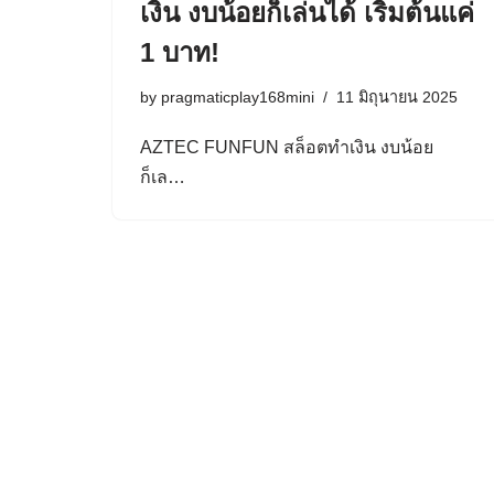
เงิน งบน้อยก็เล่นได้ เริ่มต้นแค่
1 บาท!
by
pragmaticplay168mini
11 มิถุนายน 2025
AZTEC FUNFUN สล็อตทำเงิน งบน้อย
ก็เล…