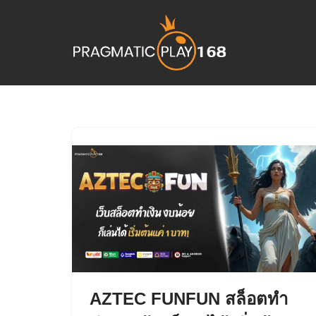
Skip
to
content
AZTEC FUNFUN สล็อตทำ