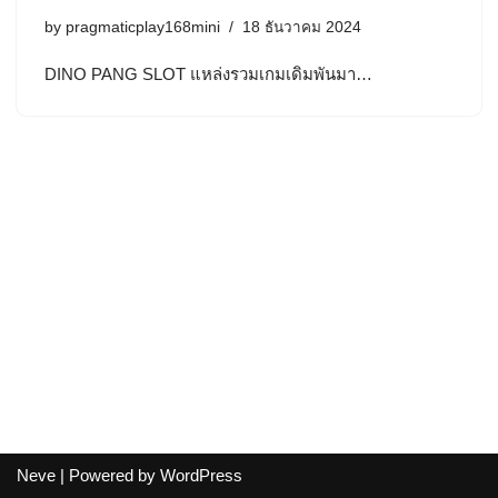
by
pragmaticplay168mini
18 ธันวาคม 2024
DINO PANG SLOT แหล่งรวมเกมเดิมพันมา…
Neve
| Powered by
WordPress