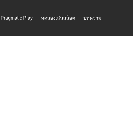
 Pragmatic Play
ทดลองเล่นสล็อต
บทความ