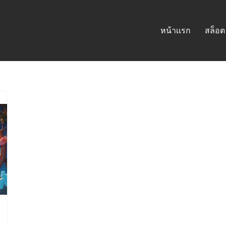
หน้าเเรก
สล็อต