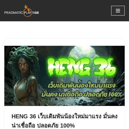
Skip
to
content
HENG 36 เว็บเดิมพันน้องใหม่มาแรง มั่นคง
น่าเชื่อถือ ปลอดภัย 100%