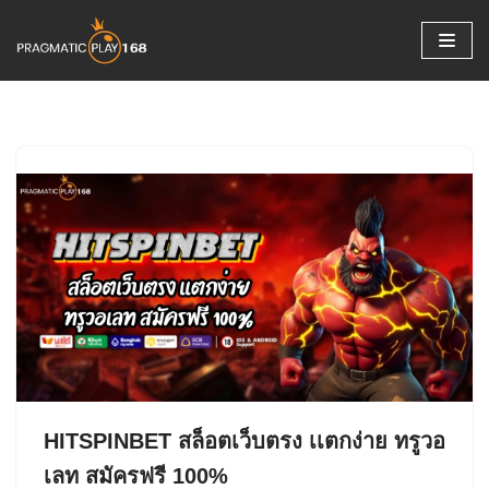
Skip
to
content
HITSPINBET สล็อตเว็บตรง เเตกง่าย ทรูวอ
เลท สมัครฟรี 100%