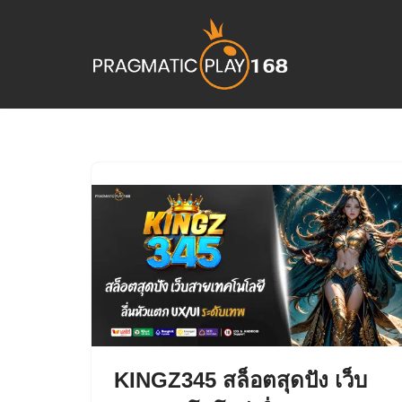
Skip
to
content
KINGZ345 สล็อตสุดปัง เว็บ