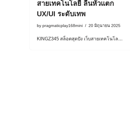
สายเทคโนโลยี ลื่นหัวแตก
UX/UI ระดับเทพ
by
pragmaticplay168mini
20 มิถุนายน 2025
KINGZ345 สล็อตสุดปัง เว็บสายเทคโนโล…