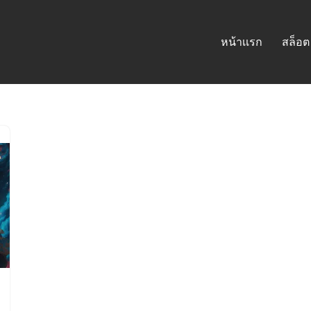
หน้าเเรก
สล็อต