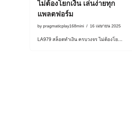
ไม่ต้องโยกเงิน เล่นง่ายทุก
แพลตฟอร์ม
by
pragmaticplay168mini
16 เมษายน 2025
LA979 สล็อตทำเงิน ครบวงจร ไม่ต้องโย…