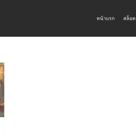
หน้าเเรก
สล็อต