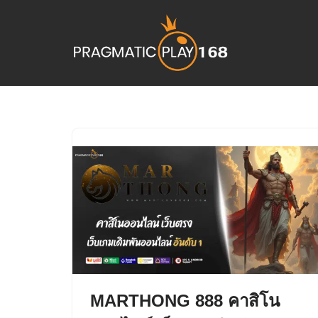
Skip
to
content
MARTHONG 888 คาสิโน