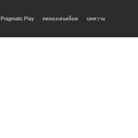
 Pragmatic Play
ทดลองเล่นสล็อต
บทความ