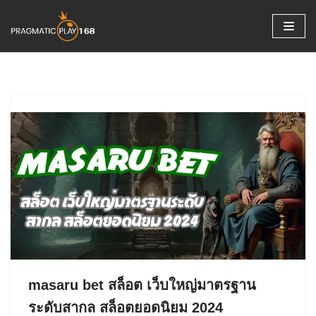
Skip
to
content
masaru bet สล็อต เว็บใหญ่มาตรฐาน
ระดับสากล สล็อตยอดนิยม 2024