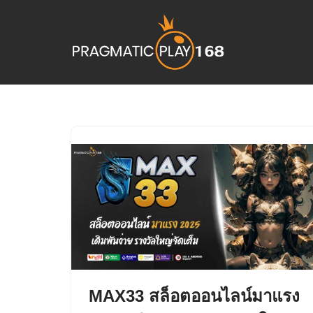
Skip
to
content
MAX33 สล็อตออนไลน์มาแรง