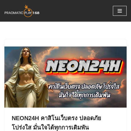
Skip
to
content
NEON24H คาสิโนเว็บตรง ปลอดภัย
โปร่งใส มั่นใจได้ทุกการเดิมพัน