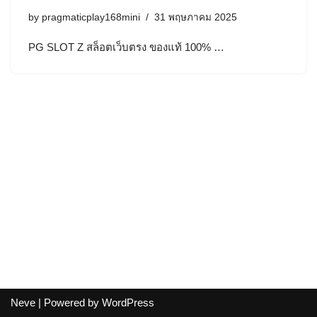
by
pragmaticplay168mini
31 พฤษภาคม 2025
PG SLOT Z สล็อตเว็บตรง ของแท้ 100% …
Neve
| Powered by
WordPress