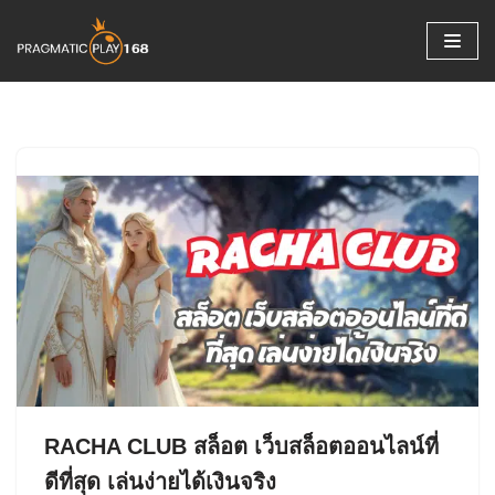
Skip
to
content
RACHA CLUB สล็อต เว็บสล็อตออนไลน์ที่
ดีที่สุด เล่นง่ายได้เงินจริง