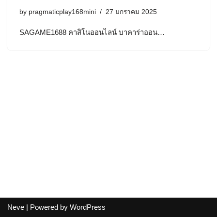
by
pragmaticplay168mini
27 มกราคม 2025
SAGAME1688 คาสิโนออนไลน์ บาคาร่าออน…
Neve
| Powered by
WordPress