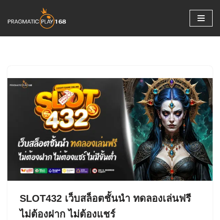
Skip
to
content
SLOT432 เว็บสล็อตชั้นนำ ทดลองเล่นฟรี
ไม่ต้องฝาก ไม่ต้องแชร์