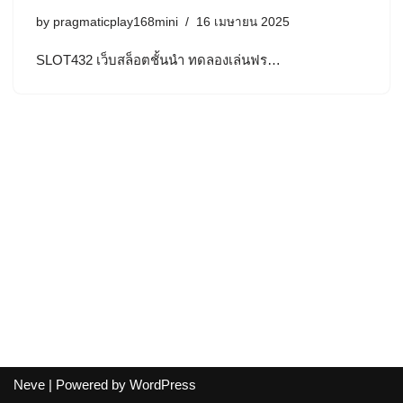
by
pragmaticplay168mini
16 เมษายน 2025
SLOT432 เว็บสล็อตชั้นนำ ทดลองเล่นฟร…
Neve
| Powered by
WordPress