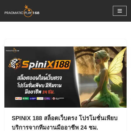
Skip
to
content
SPINIX 188 สล็อตเว็บตรง โปรโมชั่นเพียบ
บริการจากทีมงานมืออาชีพ 24 ชม.