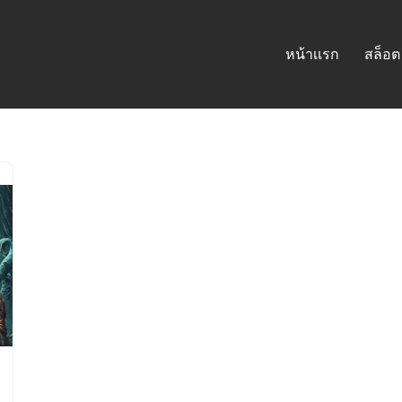
หน้าเเรก
สล็อต