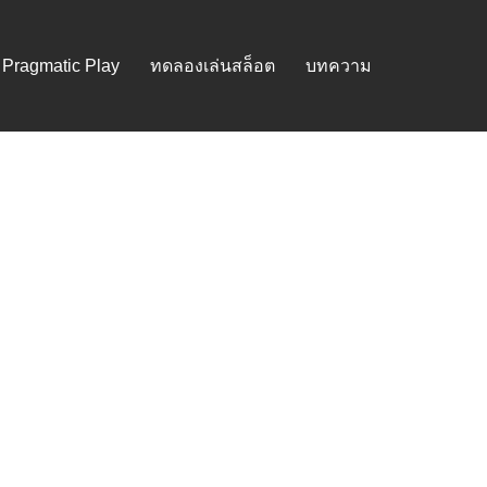
 Pragmatic Play
ทดลองเล่นสล็อต
บทความ