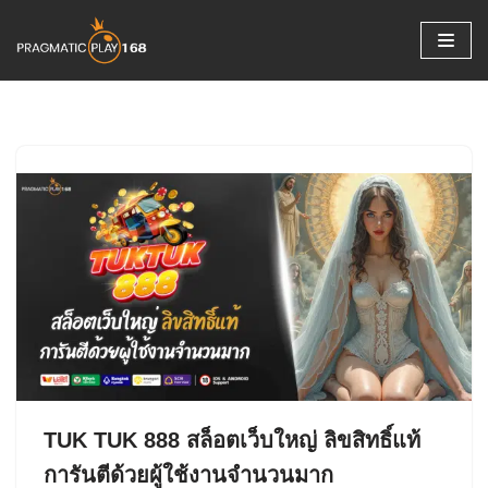
Skip
to
content
TUK TUK 888 สล็อตเว็บใหญ่ ลิขสิทธิ์แท้
การันตีด้วยผู้ใช้งานจำนวนมาก