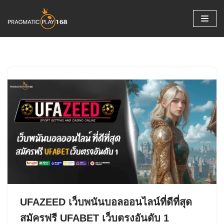
Skip
to
content
UFAZEED เว็บพนันบอลออนไลน์ที่ดีที่สุด
สมัครฟรี UFABET เว็บตรงอันดับ 1