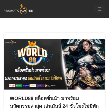
Skip
to
content
WORLD88 สล็อตชั้นนำ มาพร้อม
นวัตกรรมล่าสุด เล่นมันส์ 24 ชั่วโมงไม่มีพัก