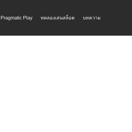
 Pragmatic Play
ทดลองเล่นสล็อต
บทความ