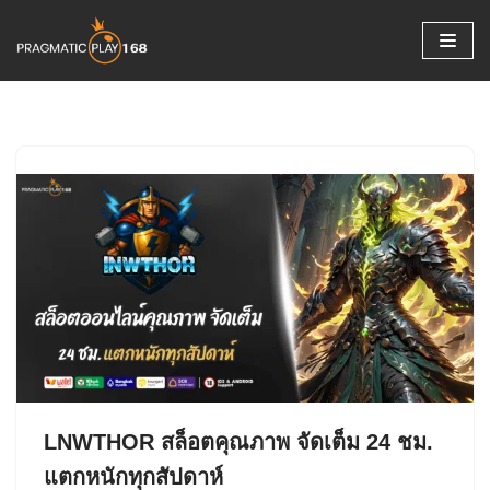
Skip
to
content
LNWTHOR สล็อตคุณภาพ จัดเต็ม 24 ชม.
แตกหนักทุกสัปดาห์